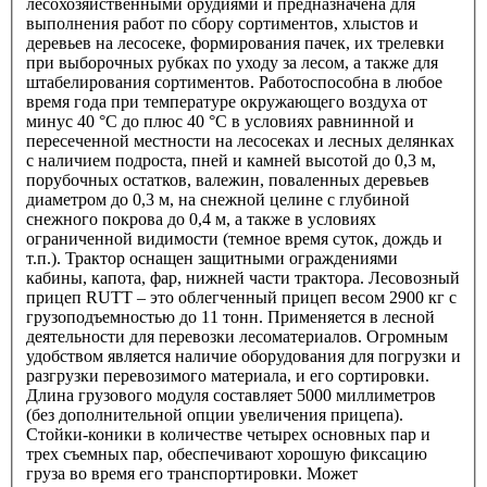
лесохозяйственными орудиями и предназначена для
выполнения работ по сбору сортиментов, хлыстов и
деревьев на лесосеке, формирования пачек, их трелевки
при выборочных рубках по уходу за лесом, а также для
штабелирования сортиментов. Работоспособна в любое
время года при температуре окружающего воздуха от
минус 40 °С до плюс 40 °С в условиях равнинной и
пересеченной местности на лесосеках и лесных делянках
с наличием подроста, пней и камней высотой до 0,3 м,
порубочных остатков, валежин, поваленных деревьев
диаметром до 0,3 м, на снежной целине с глубиной
снежного покрова до 0,4 м, а также в условиях
ограниченной видимости (темное время суток, дождь и
т.п.). Трактор оснащен защитными ограждениями
кабины, капота, фар, нижней части трактора. Лесовозный
прицеп RUTT – это облегченный прицеп весом 2900 кг с
грузоподъемностью до 11 тонн. Применяется в лесной
деятельности для перевозки лесоматериалов. Огромным
удобством является наличие оборудования для погрузки и
разгрузки перевозимого материала, и его сортировки.
Длина грузового модуля составляет 5000 миллиметров
(без дополнительной опции увеличения прицепа).
Стойки-коники в количестве четырех основных пар и
трех съемных пар, обеспечивают хорошую фиксацию
груза во время его транспортировки. Может