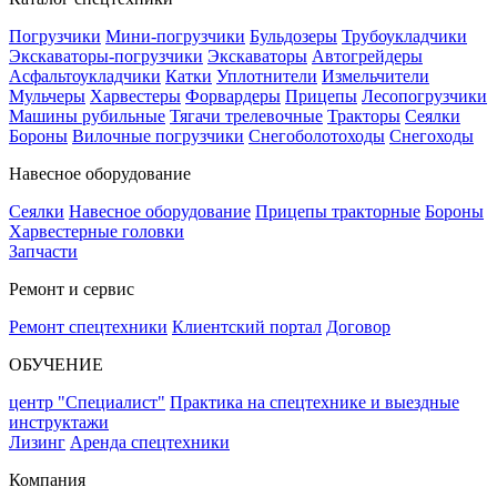
Погрузчики
Мини-погрузчики
Бульдозеры
Трубоукладчики
Экскаваторы-погрузчики
Экскаваторы
Автогрейдеры
Асфальтоукладчики
Катки
Уплотнители
Измельчители
Мульчеры
Харвестеры
Форвардеры
Прицепы
Лесопогрузчики
Машины рубильные
Тягачи трелевочные
Тракторы
Сеялки
Бороны
Вилочные погрузчики
Снегоболотоходы
Снегоходы
Навесное оборудование
Сеялки
Навесное оборудование
Прицепы тракторные
Бороны
Харвестерные головки
Запчасти
Ремонт и сервис
Ремонт спецтехники
Клиентский портал
Договор
ОБУЧЕНИЕ
центр "Специалист"
Практика на спецтехнике и выездные
инструктажи
Лизинг
Аренда спецтехники
Компания