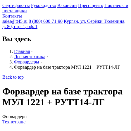
Сертификаты
Руководство
Вакансии
Пресс-центр
Партнеры и
поставщики
Контакты
sales@tt45.ru
8 (800) 600-71-90
Курган, ул. Серёжи Тюленина,
д. 80, стр. 1, оф. 1
Вы здесь
Главная
›
Лесная техника
›
Форвардеры
›
Форвардер на базе трактора МУЛ 1221 + РУТТ14-ЛГ
Back to top
Форвардер на базе трактора
МУЛ 1221 + РУТТ14-ЛГ
Форвардеры
Технотранс