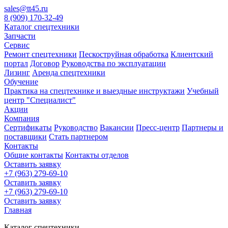
sales@tt45.ru
8 (909) 170-32-49
Каталог спецтехники
Запчасти
Сервис
Ремонт спецтехники
Пескоструйная обработка
Клиентский
портал
Договор
Руководства по эксплуатации
Лизинг
Аренда спецтехники
Обучение
Практика на спецтехнике и выездные инструктажи
Учебный
центр "Специалист"
Акции
Компания
Сертификаты
Руководство
Вакансии
Пресс-центр
Партнеры и
поставщики
Стать партнером
Контакты
Общие контакты
Контакты отделов
Оставить заявку
+7 (963) 279-69-10
Оставить заявку
+7 (963) 279-69-10
Оставить заявку
Главная
Каталог спецтехники