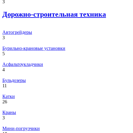
3
Дорожно-строительная техника
Автогрейдеры
3
Бурильно-крановые установки
5
Асфальтоукладчики
4
Бульдозеры
11
Катки
26
Краны
3
Мини-погрузчики