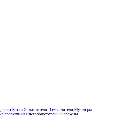
адчики
Катки
Уплотнители
Измельчители
Мульчеры
е погрузчики
Снегоболотоходы
Снегоходы