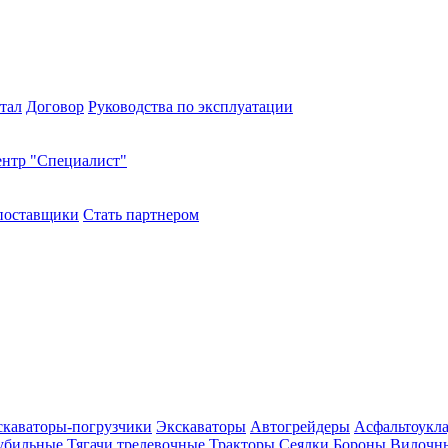
тал
Договор
Руководства по эксплуатации
нтр "Специалист"
поставщики
Стать партнером
скаваторы-погрузчики
Экскаваторы
Автогрейдеры
Асфальтоукл
убильные
Тягачи трелевочные
Тракторы
Сеялки
Бороны
Вилочны