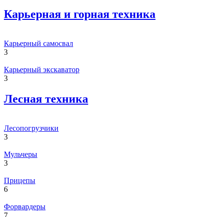
Карьерная и горная техника
Карьерный самосвал
3
Карьерный экскаватор
3
Лесная техника
Лесопогрузчики
3
Мульчеры
3
Прицепы
6
Форвардеры
7