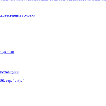
арвестерные головки
труктажи
поставщики
0, стр. 1, оф. 1