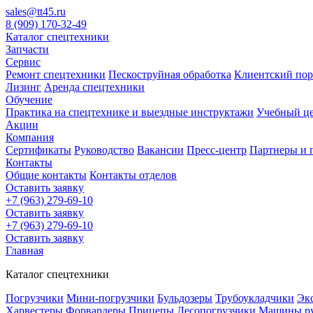
sales@tt45.ru
8 (909) 170-32-49
Каталог спецтехники
Запчасти
Сервис
Ремонт спецтехники
Пескоструйная обработка
Клиентский пор
Лизинг
Аренда спецтехники
Обучение
Практика на спецтехнике и выездные инструктажи
Учебный це
Акции
Компания
Сертификаты
Руководство
Вакансии
Пресс-центр
Партнеры и 
Контакты
Общие контакты
Контакты отделов
Оставить заявку
+7 (963) 279-69-10
Оставить заявку
+7 (963) 279-69-10
Оставить заявку
Главная
Каталог спецтехники
Погрузчики
Мини-погрузчики
Бульдозеры
Трубоукладчики
Эк
Харвестеры
Форвардеры
Прицепы
Лесопогрузчики
Машины р