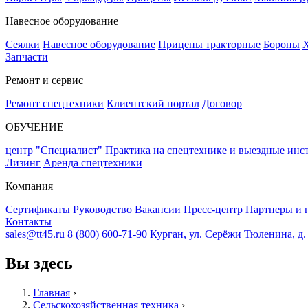
Навесное оборудование
Сеялки
Навесное оборудование
Прицепы тракторные
Бороны
Х
Запчасти
Ремонт и сервис
Ремонт спецтехники
Клиентский портал
Договор
ОБУЧЕНИЕ
центр "Специалист"
Практика на спецтехнике и выездные инс
Лизинг
Аренда спецтехники
Компания
Сертификаты
Руководство
Вакансии
Пресс-центр
Партнеры и 
Контакты
sales@tt45.ru
8 (800) 600-71-90
Курган, ул. Серёжи Тюленина, д. 8
Вы здесь
Главная
›
Сельскохозяйственная техника
›