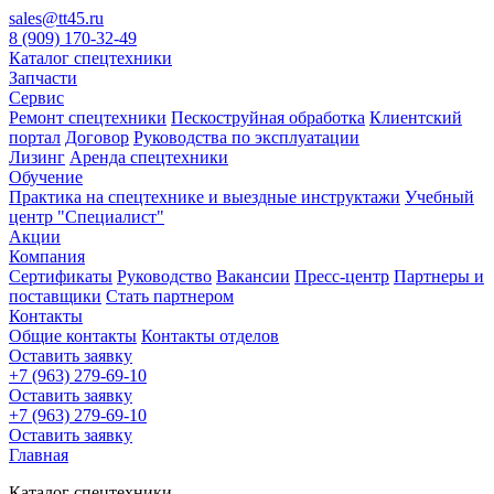
sales@tt45.ru
8 (909) 170-32-49
Каталог спецтехники
Запчасти
Сервис
Ремонт спецтехники
Пескоструйная обработка
Клиентский
портал
Договор
Руководства по эксплуатации
Лизинг
Аренда спецтехники
Обучение
Практика на спецтехнике и выездные инструктажи
Учебный
центр "Специалист"
Акции
Компания
Сертификаты
Руководство
Вакансии
Пресс-центр
Партнеры и
поставщики
Стать партнером
Контакты
Общие контакты
Контакты отделов
Оставить заявку
+7 (963) 279-69-10
Оставить заявку
+7 (963) 279-69-10
Оставить заявку
Главная
Каталог спецтехники