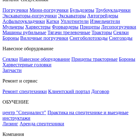
Погрузчики
Мини-погрузчики
Бульдозеры
Трубоукладчики
Экскаваторы-погрузчики
Экскаваторы
Автогрейдеры
Асфальтоукладчики
Катки
Уплотнители
Измельчители
Мульчеры
Харвестеры
Форвардеры
Прицепы
Лесопогрузчики
Машины рубильные
Тягачи трелевочные
Тракторы
Сеялки
Бороны
Вилочные погрузчики
Снегоболотоходы
Снегоходы
Навесное оборудование
Сеялки
Навесное оборудование
Прицепы тракторные
Бороны
Харвестерные головки
Запчасти
Ремонт и сервис
Ремонт спецтехники
Клиентский портал
Договор
ОБУЧЕНИЕ
центр "Специалист"
Практика на спецтехнике и выездные
инструктажи
Лизинг
Аренда спецтехники
Компания