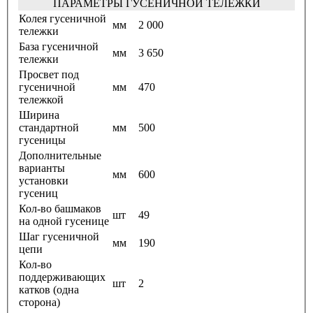
ПАРАМЕТРЫ ГУСЕНИЧНОЙ ТЕЛЕЖКИ
Колея гусеничной
мм
2 000
тележки
База гусеничной
мм
3 650
тележки
Просвет под
гусеничной
мм
470
тележкой
Ширина
стандартной
мм
500
гусеницы
Дополнительные
варианты
мм
600
установки
гусениц
Кол-во башмаков
шт
49
на одной гусенице
Шаг гусеничной
мм
190
цепи
Кол-во
поддерживающих
шт
2
катков (одна
сторона)