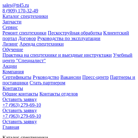
sales@tt45.ru
8 (909) 170-32-49
Каталог спецтехники
Запчасти
Сервис
Ремонт спецтехники
Пескоструйная обработка
Клиентский
портал
Договор
Руководства по эксплуатации
Лизинг
Аренда спецтехники
Обучение
Практика на спецтехнике и выездные инструктажи
Учебный
центр "Специалист"
Акции
Компания
Сертификаты
Руководство
Вакансии
Пресс-центр
Партнеры и
поставщики
Стать партнером
Контакты
Общие контакты
Контакты отделов
Оставить заявку
+7 (963) 279-69-10
Оставить заявку
+7 (963) 279-69-10
Оставить заявку
Главная
Каталог спецтехники