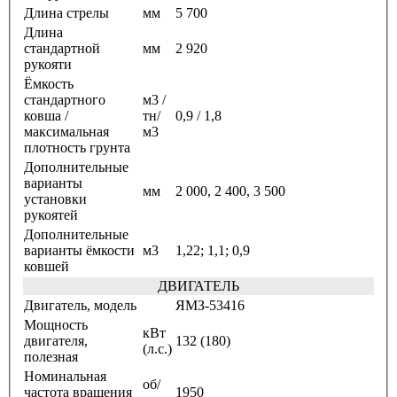
Длина стрелы
мм
5 700
Длина
стандартной
мм
2 920
рукояти
Ёмкость
стандартного
м3 /
ковша /
тн/
0,9 / 1,8
максимальная
м3
плотность грунта
Дополнительные
варианты
мм
2 000, 2 400, 3 500
установки
рукоятей
Дополнительные
варианты ёмкости
м3
1,22; 1,1; 0,9
ковшей
ДВИГАТЕЛЬ
Двигатель, модель
ЯМЗ-53416
Мощность
кВт
двигателя,
132 (180)
(л.с.)
полезная
Номинальная
об/
частота вращения
1950