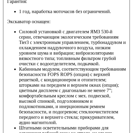
Гарантия:
1 год, наработка моточасов без ограничений.
Экскаватор оснащен:
Силовой установкой с двигателем ЯМЗ 530-й
серии, отвечающим экологическим требованиям
Tier3 с электронным управлением, турбонаддувом и
охлаждением наддувочного воздуха, низким
уровнем шума и вибрации; виброизоляторами
вязкостного типа; топливным фильтром грубой
очистки с водоотделителем, подкачкой.
Кабинным модулем, соответствующим требованиям
безопасности FOPS ROPS (опция) с верхней
решеткой, с кондиционером и отопителем;
шторками на переднем и верхнем окнах (опция);
цветным дисплеем с диагональю не менее 7”;
комфортабельным креслом с мех. подвеской,
высокой спинкой, подголовником и
подлокотниками, и инерционным ремнем
безопасности, и подогревом; стеклоочистителем
переднего и верхнего стекла; прикуривателем,
аудио магнитолой.
Штатными осветительными приборами для