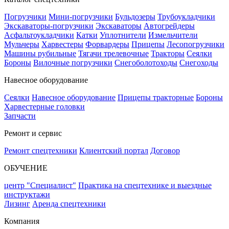
Погрузчики
Мини-погрузчики
Бульдозеры
Трубоукладчики
Экскаваторы-погрузчики
Экскаваторы
Автогрейдеры
Асфальтоукладчики
Катки
Уплотнители
Измельчители
Мульчеры
Харвестеры
Форвардеры
Прицепы
Лесопогрузчики
Машины рубильные
Тягачи трелевочные
Тракторы
Сеялки
Бороны
Вилочные погрузчики
Снегоболотоходы
Снегоходы
Навесное оборудование
Сеялки
Навесное оборудование
Прицепы тракторные
Бороны
Харвестерные головки
Запчасти
Ремонт и сервис
Ремонт спецтехники
Клиентский портал
Договор
ОБУЧЕНИЕ
центр "Специалист"
Практика на спецтехнике и выездные
инструктажи
Лизинг
Аренда спецтехники
Компания