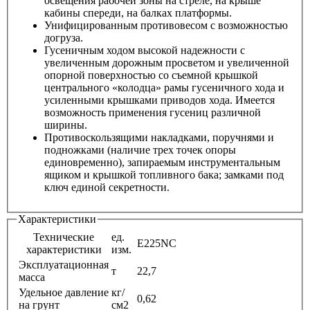
освещения рабочей зоны на стреле, на крыше
кабины спереди, на балках платформы.
Унифицированным противовесом с возможностью
догруза.
Гусеничным ходом высокой надежности с
увеличенным дорожным просветом и увеличенной
опорной поверхностью со съемной крышкой
центрального «колодца» рамы гусеничного хода и
усиленными крышками приводов хода. Имеется
возможность применения гусениц различной
ширины.
Противоскользящими накладками, поручнями и
подножками (наличие трех точек опоры
единовременно), запираемым инструментальным
ящиком и крышкой топливного бака; замками под
ключ единой секретности.
Характеристики
Технические
ед.
E225NC
характеристики
изм.
Эксплуатационная
т
22,7
масса
Удельное давление
кг/
0,62
на грунт
см2