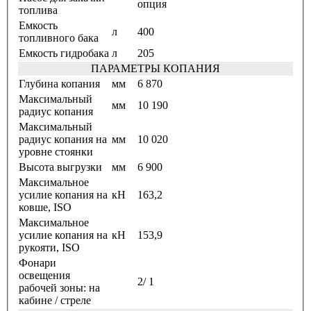
опция
топлива
Емкость
л
400
топливного бака
Емкость гидробака
л
205
ПАРАМЕТРЫ КОПАНИЯ
Глубина копания
мм
6 870
Максимальный
мм
10 190
радиус копания
Максимальный
радиус копания на
мм
10 020
уровне стоянки
Высота выгрузки
мм
6 900
Максимальное
усилие копания на
кН
163,2
ковше, ISO
Максимальное
усилие копания на
кН
153,9
рукояти, ISO
Фонари
освещения
2/ 1
рабочей зоны: на
кабине / стреле