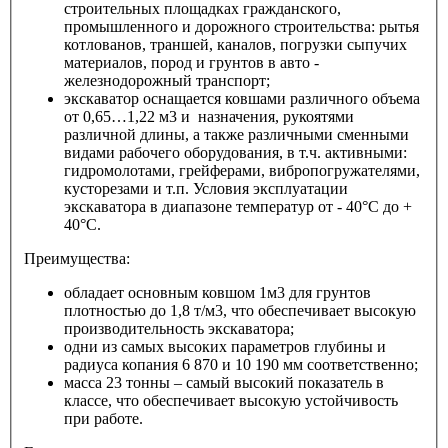
строительных площадках гражданского,
промышленного и дорожного строительства: рытья
котлованов, траншей, каналов, погрузки сыпучих
материалов, пород и грунтов в авто -
железнодорожный транспорт;
экскаватор оснащается ковшами различного объема
от 0,65…1,22 м3 и назначения, рукоятями
различной длины, а также различными сменными
видами рабочего оборудования, в т.ч. активными:
гидромолотами, грейферами, вибропогружателями,
кусторезами и т.п. Условия эксплуатации
экскаватора в диапазоне температур от - 40°С до +
40°С.
Преимущества:
обладает основным ковшом 1м3 для грунтов
плотностью до 1,8 т/м3, что обеспечивает высокую
производительность экскаватора;
одни из самых высоких параметров глубины и
радиуса копания 6 870 и 10 190 мм соответственно;
масса 23 тонны – самый высокий показатель в
классе, что обеспечивает высокую устойчивость
при работе.