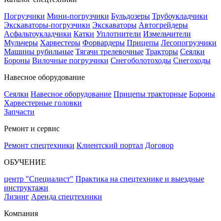
Погрузчики
Мини-погрузчики
Бульдозеры
Трубоукладчики
Экскаваторы-погрузчики
Экскаваторы
Автогрейдеры
Асфальтоукладчики
Катки
Уплотнители
Измельчители
Мульчеры
Харвестеры
Форвардеры
Прицепы
Лесопогрузчики
Машины рубильные
Тягачи трелевочные
Тракторы
Сеялки
Бороны
Вилочные погрузчики
Снегоболотоходы
Снегоходы
Навесное оборудование
Сеялки
Навесное оборудование
Прицепы тракторные
Бороны
Харвестерные головки
Запчасти
Ремонт и сервис
Ремонт спецтехники
Клиентский портал
Договор
ОБУЧЕНИЕ
центр "Специалист"
Практика на спецтехнике и выездные
инструктажи
Лизинг
Аренда спецтехники
Компания