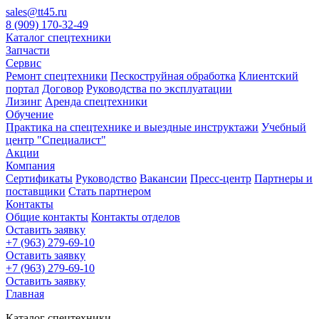
sales@tt45.ru
8 (909) 170-32-49
Каталог спецтехники
Запчасти
Сервис
Ремонт спецтехники
Пескоструйная обработка
Клиентский
портал
Договор
Руководства по эксплуатации
Лизинг
Аренда спецтехники
Обучение
Практика на спецтехнике и выездные инструктажи
Учебный
центр "Специалист"
Акции
Компания
Сертификаты
Руководство
Вакансии
Пресс-центр
Партнеры и
поставщики
Стать партнером
Контакты
Общие контакты
Контакты отделов
Оставить заявку
+7 (963) 279-69-10
Оставить заявку
+7 (963) 279-69-10
Оставить заявку
Главная
Каталог спецтехники