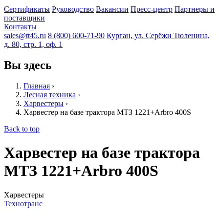
Сертификаты
Руководство
Вакансии
Пресс-центр
Партнеры и
поставщики
Контакты
sales@tt45.ru
8 (800) 600-71-90
Курган, ул. Серёжи Тюленина,
д. 80, стр. 1, оф. 1
Вы здесь
Главная
›
Лесная техника
›
Харвестеры
›
Харвестер на базе трактора МТЗ 1221+Arbro 400S
Back to top
Харвестер на базе трактора
МТЗ 1221+Arbro 400S
Харвестеры
Технотранс