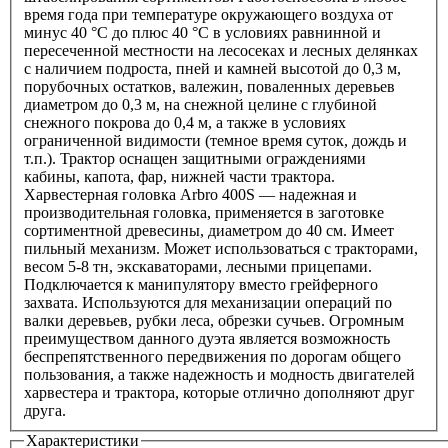
время года при температуре окружающего воздуха от
минус 40 °С до плюс 40 °С в условиях равнинной и
пересеченной местности на лесосеках и лесных делянках
с наличием подроста, пней и камней высотой до 0,3 м,
порубочных остатков, валежин, поваленных деревьев
диаметром до 0,3 м, на снежной целине с глубиной
снежного покрова до 0,4 м, а также в условиях
ограниченной видимости (темное время суток, дождь и
т.п.). Трактор оснащен защитными ограждениями
кабины, капота, фар, нижней части трактора.
Харвестерная головка Arbro 400S — надежная и
производительная головка, применяется в заготовке
сортиментной древесины, диаметром до 40 см. Имеет
пильный механизм. Может использоваться с тракторами,
весом 5-8 тн, экскаваторами, лесными прицепами.
Подключается к манипулятору вместо грейферного
захвата. Используются для механизации операций по
валки деревьев, рубки леса, обрезки сучьев. Огромным
преимуществом данного дуэта является возможность
беспрепятственного передвижения по дорогам общего
пользования, а также надежность и модность двигателей
харвестера и трактора, которые отлично дополняют друг
друга.
Характеристики