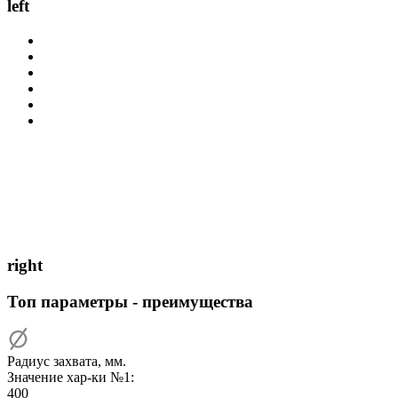
left
right
Топ параметры - преимущества
Радиус захвата, мм.
Значение хар-ки №1:
400