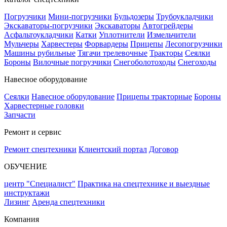
Погрузчики
Мини-погрузчики
Бульдозеры
Трубоукладчики
Экскаваторы-погрузчики
Экскаваторы
Автогрейдеры
Асфальтоукладчики
Катки
Уплотнители
Измельчители
Мульчеры
Харвестеры
Форвардеры
Прицепы
Лесопогрузчики
Машины рубильные
Тягачи трелевочные
Тракторы
Сеялки
Бороны
Вилочные погрузчики
Снегоболотоходы
Снегоходы
Навесное оборудование
Сеялки
Навесное оборудование
Прицепы тракторные
Бороны
Харвестерные головки
Запчасти
Ремонт и сервис
Ремонт спецтехники
Клиентский портал
Договор
ОБУЧЕНИЕ
центр "Специалист"
Практика на спецтехнике и выездные
инструктажи
Лизинг
Аренда спецтехники
Компания