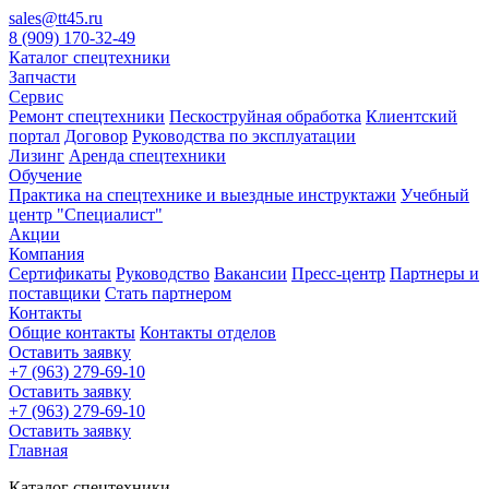
sales@tt45.ru
8 (909) 170-32-49
Каталог спецтехники
Запчасти
Сервис
Ремонт спецтехники
Пескоструйная обработка
Клиентский
портал
Договор
Руководства по эксплуатации
Лизинг
Аренда спецтехники
Обучение
Практика на спецтехнике и выездные инструктажи
Учебный
центр "Специалист"
Акции
Компания
Сертификаты
Руководство
Вакансии
Пресс-центр
Партнеры и
поставщики
Стать партнером
Контакты
Общие контакты
Контакты отделов
Оставить заявку
+7 (963) 279-69-10
Оставить заявку
+7 (963) 279-69-10
Оставить заявку
Главная
Каталог спецтехники