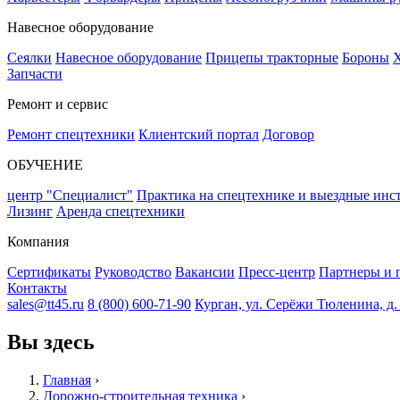
Навесное оборудование
Сеялки
Навесное оборудование
Прицепы тракторные
Бороны
Х
Запчасти
Ремонт и сервис
Ремонт спецтехники
Клиентский портал
Договор
ОБУЧЕНИЕ
центр "Специалист"
Практика на спецтехнике и выездные инс
Лизинг
Аренда спецтехники
Компания
Сертификаты
Руководство
Вакансии
Пресс-центр
Партнеры и 
Контакты
sales@tt45.ru
8 (800) 600-71-90
Курган, ул. Серёжи Тюленина, д. 8
Вы здесь
Главная
›
Дорожно-строительная техника
›