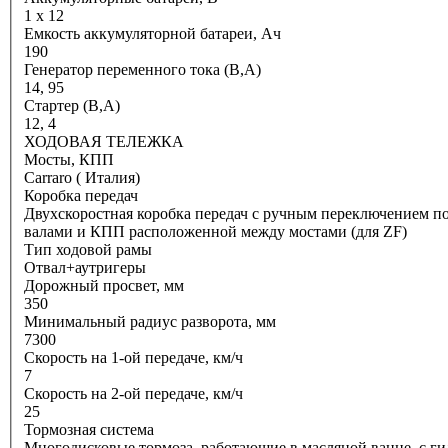
1 х 12
Емкость аккумуляторной батареи, Ач
190
Генератор переменного тока (В,A)
14, 95
Стартер (В,A)
12, 4
ХОДОВАЯ ТЕЛЕЖКА
Мосты, КПП
Carraro ( Италия)
Коробка передач
Двухскоростная коробка передач с ручным переключением под
валами и КПП расположенной между мостами (для ZF)
Тип ходовой рамы
Отвал+аутригеры
Дорожный просвет, мм
350
Минимальный радиус разворота, мм
7300
Скорость на 1-ой передаче, км/ч
7
Скорость на 2-ой передаче, км/ч
25
Тормозная система
Многодисковые тормоза, работающие в масляной ванне, с г