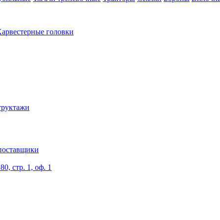
арвестерные головки
труктажи
поставщики
0, стр. 1, оф. 1