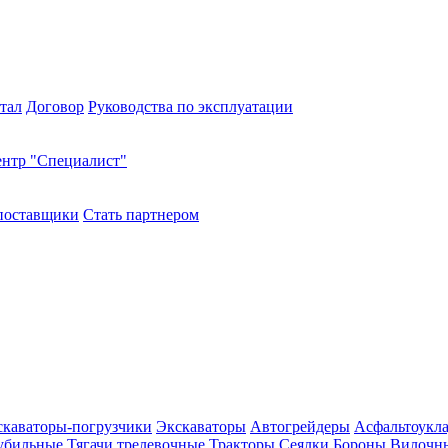
тал
Договор
Руководства по эксплуатации
нтр "Специалист"
поставщики
Стать партнером
скаваторы-погрузчики
Экскаваторы
Автогрейдеры
Асфальтоукл
убильные
Тягачи трелевочные
Тракторы
Сеялки
Бороны
Вилочны