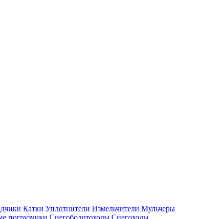
адчики
Катки
Уплотнители
Измельчители
Мульчеры
е погрузчики
Снегоболотоходы
Снегоходы