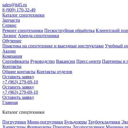
sales@tt45.ru
8 (909) 170-32-49
Каталог спецтехники
Запчасти
Сервис
Ремонт спецтехники
Пескоструйная обработка
Клиентский пор
Лизинг
Аренда спецтехники
Обучение
Практика на спецтехнике и выездные инструктажи
Учебный це
Акции
Компания
Сертификаты
Руководство
Вакансии
Пресс-центр
Партнеры и 
Контакты
Общие контакты
Контакты отделов
Оставить заявку
+7 (963) 279-69-10
Оставить заявку
+7 (963) 279-69-10
Оставить заявку
Главная
Каталог спецтехники
Погрузчики
Мини-погрузчики
Бульдозеры
Трубоукладчики
Эк
Харвестеры
Форвардеры
Прицепы
Лесопогрузчики
Машины р