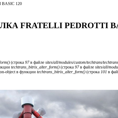
BASIC 120
А FRATELLI PЕDROTTI BA
form()
(строка
97
в файле
sites/all/modules/custom/techtrans/techtra
функции
techtrans_bitrix_alter_form()
(строка
97
в файле
sites/all/mod
 non-object в функции
techtrans_bitrix_alter_form()
(строка
101
в фа