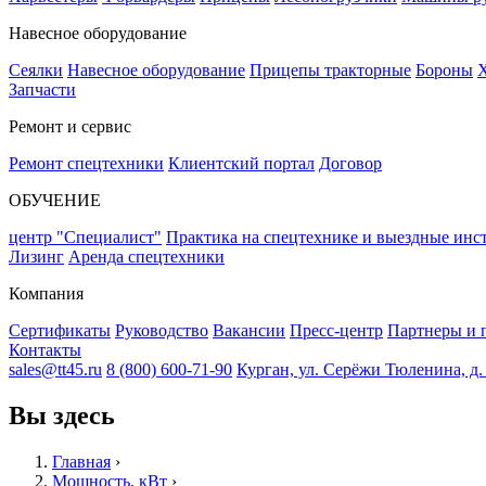
Навесное оборудование
Сеялки
Навесное оборудование
Прицепы тракторные
Бороны
Х
Запчасти
Ремонт и сервис
Ремонт спецтехники
Клиентский портал
Договор
ОБУЧЕНИЕ
центр "Специалист"
Практика на спецтехнике и выездные инс
Лизинг
Аренда спецтехники
Компания
Сертификаты
Руководство
Вакансии
Пресс-центр
Партнеры и 
Контакты
sales@tt45.ru
8 (800) 600-71-90
Курган, ул. Серёжи Тюленина, д. 8
Вы здесь
Главная
›
Мощность, кВт
›