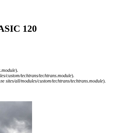
SIC 120
ns.module
).
ules/custom/techtrans/techtrans.module
).
йле
sites/all/modules/custom/techtrans/techtrans.module
).