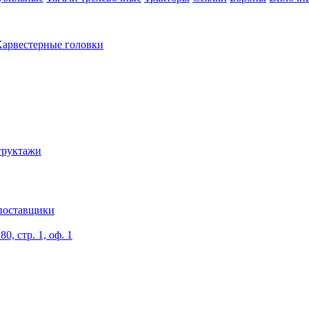
арвестерные головки
труктажи
поставщики
0, стр. 1, оф. 1