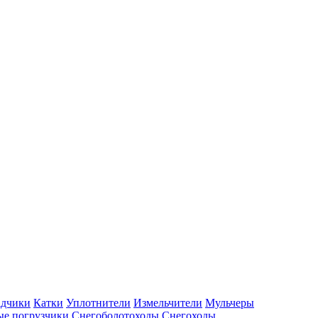
адчики
Катки
Уплотнители
Измельчители
Мульчеры
е погрузчики
Снегоболотоходы
Снегоходы