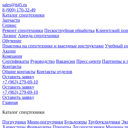
sales@tt45.ru
8 (909) 170-32-49
Каталог спецтехники
Запчасти
Сервис
Ремонт спецтехники
Пескоструйная обработка
Клиентский пор
Лизинг
Аренда спецтехники
Обучение
Практика на спецтехнике и выездные инструктажи
Учебный це
Акции
Компания
Сертификаты
Руководство
Вакансии
Пресс-центр
Партнеры и 
Контакты
Общие контакты
Контакты отделов
Оставить заявку
+7 (963) 279-69-10
Оставить заявку
+7 (963) 279-69-10
Оставить заявку
Главная
Каталог спецтехники
Погрузчики
Мини-погрузчики
Бульдозеры
Трубоукладчики
Эк
Харвестеры
Форвардеры
Прицепы
Лесопогрузчики
Машины р