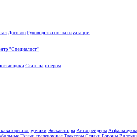
тал
Договор
Руководства по эксплуатации
нтр "Специалист"
поставщики
Стать партнером
скаваторы-погрузчики
Экскаваторы
Автогрейдеры
Асфальтоукл
убильные
Тягачи трелевочные
Тракторы
Сеялки
Бороны
Вилочны