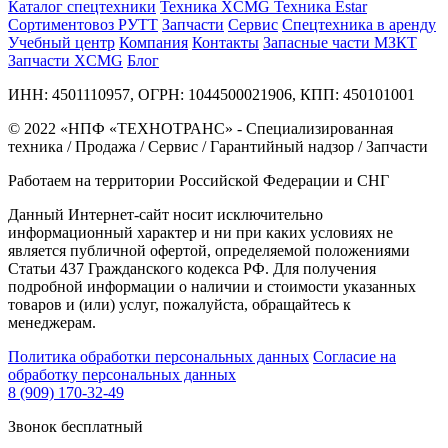
Каталог спецтехники
Техника XCMG
Техника Estar
Сортиментовоз РУТТ
Запчасти
Сервис
Спецтехника в аренду
Учебный центр
Компания
Контакты
Запасные части МЗКТ
Запчасти XCMG
Блог
ИНН: 4501110957, ОГРН: 1044500021906, КПП: 450101001
© 2022 «НПФ «ТЕХНОТРАНС» - Специализированная
техника / Продажа / Сервис / Гарантийный надзор / Запчасти
Работаем на территории Российской Федерации и СНГ
Данный Интернет-сайт носит исключительно
информационный характер и ни при каких условиях не
является публичной офертой, определяемой положениями
Статьи 437 Гражданского кодекса РФ. Для получения
подробной информации о наличии и стоимости указанных
товаров и (или) услуг, пожалуйста, обращайтесь к
менеджерам.
Политика обработки персональных данных
Согласие на
обработку персональных данных
8 (909) 170-32-49
Звонок бесплатный