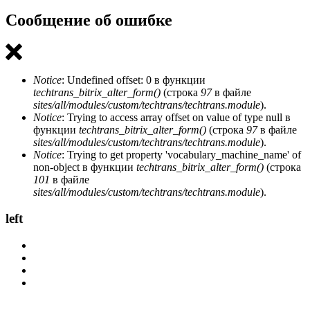
Сообщение об ошибке
Notice
: Undefined offset: 0 в функции
techtrans_bitrix_alter_form()
(строка
97
в файле
sites/all/modules/custom/techtrans/techtrans.module
).
Notice
: Trying to access array offset on value of type null в
функции
techtrans_bitrix_alter_form()
(строка
97
в файле
sites/all/modules/custom/techtrans/techtrans.module
).
Notice
: Trying to get property 'vocabulary_machine_name' of
non-object в функции
techtrans_bitrix_alter_form()
(строка
101
в файле
sites/all/modules/custom/techtrans/techtrans.module
).
left