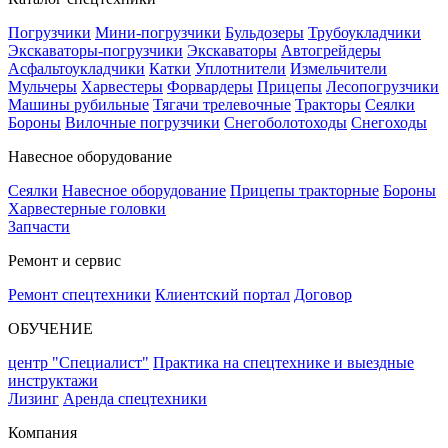
Погрузчики
Мини-погрузчики
Бульдозеры
Трубоукладчики
Экскаваторы-погрузчики
Экскаваторы
Автогрейдеры
Асфальтоукладчики
Катки
Уплотнители
Измельчители
Мульчеры
Харвестеры
Форвардеры
Прицепы
Лесопогрузчики
Машины рубильные
Тягачи трелевочные
Тракторы
Сеялки
Бороны
Вилочные погрузчики
Снегоболотоходы
Снегоходы
Навесное оборудование
Сеялки
Навесное оборудование
Прицепы тракторные
Бороны
Харвестерные головки
Запчасти
Ремонт и сервис
Ремонт спецтехники
Клиентский портал
Договор
ОБУЧЕНИЕ
центр "Специалист"
Практика на спецтехнике и выездные
инструктажи
Лизинг
Аренда спецтехники
Компания