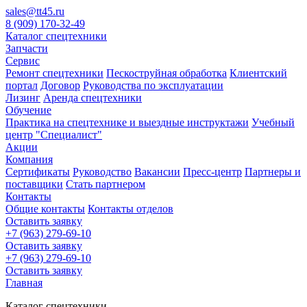
sales@tt45.ru
8 (909) 170-32-49
Каталог спецтехники
Запчасти
Сервис
Ремонт спецтехники
Пескоструйная обработка
Клиентский
портал
Договор
Руководства по эксплуатации
Лизинг
Аренда спецтехники
Обучение
Практика на спецтехнике и выездные инструктажи
Учебный
центр "Специалист"
Акции
Компания
Сертификаты
Руководство
Вакансии
Пресс-центр
Партнеры и
поставщики
Стать партнером
Контакты
Общие контакты
Контакты отделов
Оставить заявку
+7 (963) 279-69-10
Оставить заявку
+7 (963) 279-69-10
Оставить заявку
Главная
Каталог спецтехники