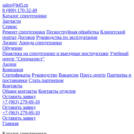
sales@tt45.ru
8 (909) 170-32-49
Каталог спецтехники
Запчасти
Сервис
Ремонт спецтехники
Пескоструйная обработка
Клиентский
портал
Договор
Руководства по эксплуатации
Лизинг
Аренда спецтехники
Обучение
Практика на спецтехнике и выездные инструктажи
Учебный
центр "Специалист"
Акции
Компания
Сертификаты
Руководство
Вакансии
Пресс-центр
Партнеры и
поставщики
Стать партнером
Контакты
Общие контакты
Контакты отделов
Оставить заявку
+7 (963) 279-69-10
Оставить заявку
+7 (963) 279-69-10
Оставить заявку
Главная
Каталог спецтехники