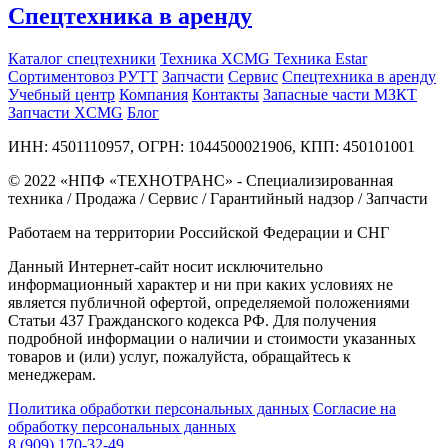
Спецтехника в аренду
Каталог спецтехники
Техника XCMG
Техника Estar
Сортиментовоз РУТТ
Запчасти
Сервис
Спецтехника в аренду
Учебный центр
Компания
Контакты
Запасные части МЗКТ
Запчасти XCMG
Блог
ИНН: 4501110957, ОГРН: 1044500021906, КПП: 450101001
© 2022 «НПФ «ТЕХНОТРАНС» - Специализированная
техника / Продажа / Сервис / Гарантийный надзор / Запчасти
Работаем на территории Российской Федерации и СНГ
Данный Интернет-сайт носит исключительно
информационный характер и ни при каких условиях не
является публичной офертой, определяемой положениями
Статьи 437 Гражданского кодекса РФ. Для получения
подробной информации о наличии и стоимости указанных
товаров и (или) услуг, пожалуйста, обращайтесь к
менеджерам.
Политика обработки персональных данных
Согласие на
обработку персональных данных
8 (909) 170-32-49