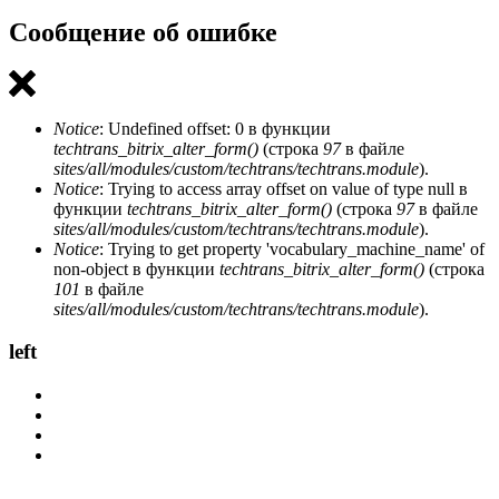
Сообщение об ошибке
Notice
: Undefined offset: 0 в функции
techtrans_bitrix_alter_form()
(строка
97
в файле
sites/all/modules/custom/techtrans/techtrans.module
).
Notice
: Trying to access array offset on value of type null в
функции
techtrans_bitrix_alter_form()
(строка
97
в файле
sites/all/modules/custom/techtrans/techtrans.module
).
Notice
: Trying to get property 'vocabulary_machine_name' of
non-object в функции
techtrans_bitrix_alter_form()
(строка
101
в файле
sites/all/modules/custom/techtrans/techtrans.module
).
left