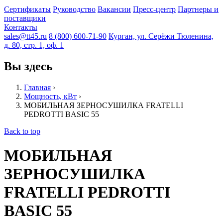
Сертификаты
Руководство
Вакансии
Пресс-центр
Партнеры и
поставщики
Контакты
sales@tt45.ru
8 (800) 600-71-90
Курган, ул. Серёжи Тюленина,
д. 80, стр. 1, оф. 1
Вы здесь
Главная
›
Мощность, кВт
›
МОБИЛЬНАЯ ЗЕРНОСУШИЛКА FRATELLI
PЕDROTTI BASIC 55
Back to top
МОБИЛЬНАЯ
ЗЕРНОСУШИЛКА
FRATELLI PЕDROTTI
BASIC 55