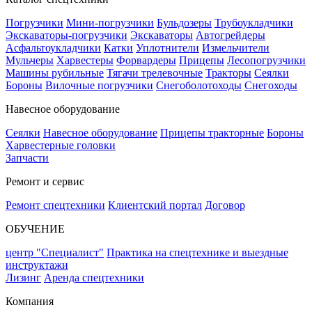
Погрузчики
Мини-погрузчики
Бульдозеры
Трубоукладчики
Экскаваторы-погрузчики
Экскаваторы
Автогрейдеры
Асфальтоукладчики
Катки
Уплотнители
Измельчители
Мульчеры
Харвестеры
Форвардеры
Прицепы
Лесопогрузчики
Машины рубильные
Тягачи трелевочные
Тракторы
Сеялки
Бороны
Вилочные погрузчики
Снегоболотоходы
Снегоходы
Навесное оборудование
Сеялки
Навесное оборудование
Прицепы тракторные
Бороны
Харвестерные головки
Запчасти
Ремонт и сервис
Ремонт спецтехники
Клиентский портал
Договор
ОБУЧЕНИЕ
центр "Специалист"
Практика на спецтехнике и выездные
инструктажи
Лизинг
Аренда спецтехники
Компания