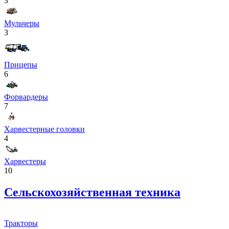
3
Мульчеры
3
Прицепы
6
Форвардеры
7
Харвестерные головки
4
Харвестеры
10
Сельскохозяйственная техника
Тракторы