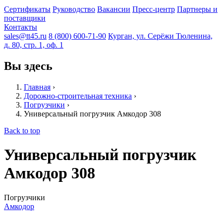
Сертификаты
Руководство
Вакансии
Пресс-центр
Партнеры и
поставщики
Контакты
sales@tt45.ru
8 (800) 600-71-90
Курган, ул. Серёжи Тюленина,
д. 80, стр. 1, оф. 1
Вы здесь
Главная
›
Дорожно-строительная техника
›
Погрузчики
›
Универсальный погрузчик Амкодор 308
Back to top
Универсальный погрузчик
Амкодор 308
Погрузчики
Амкодор