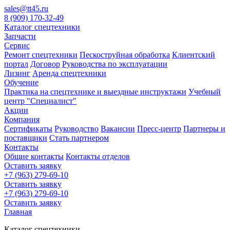
sales@tt45.ru
8 (909) 170-32-49
Каталог спецтехники
Запчасти
Сервис
Ремонт спецтехники
Пескоструйная обработка
Клиентский
портал
Договор
Руководства по эксплуатации
Лизинг
Аренда спецтехники
Обучение
Практика на спецтехнике и выездные инструктажи
Учебный
центр "Специалист"
Акции
Компания
Сертификаты
Руководство
Вакансии
Пресс-центр
Партнеры и
поставщики
Стать партнером
Контакты
Общие контакты
Контакты отделов
Оставить заявку
+7 (963) 279-69-10
Оставить заявку
+7 (963) 279-69-10
Оставить заявку
Главная
Каталог спецтехники