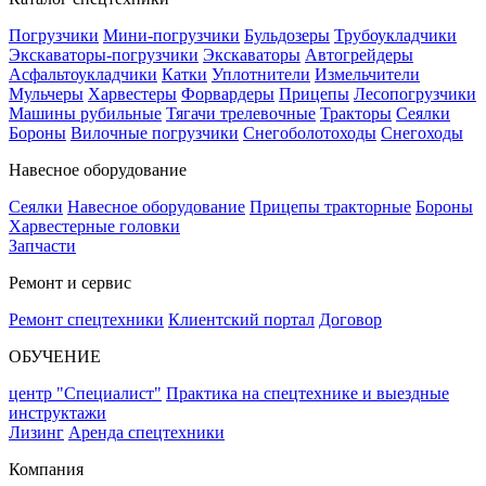
Погрузчики
Мини-погрузчики
Бульдозеры
Трубоукладчики
Экскаваторы-погрузчики
Экскаваторы
Автогрейдеры
Асфальтоукладчики
Катки
Уплотнители
Измельчители
Мульчеры
Харвестеры
Форвардеры
Прицепы
Лесопогрузчики
Машины рубильные
Тягачи трелевочные
Тракторы
Сеялки
Бороны
Вилочные погрузчики
Снегоболотоходы
Снегоходы
Навесное оборудование
Сеялки
Навесное оборудование
Прицепы тракторные
Бороны
Харвестерные головки
Запчасти
Ремонт и сервис
Ремонт спецтехники
Клиентский портал
Договор
ОБУЧЕНИЕ
центр "Специалист"
Практика на спецтехнике и выездные
инструктажи
Лизинг
Аренда спецтехники
Компания