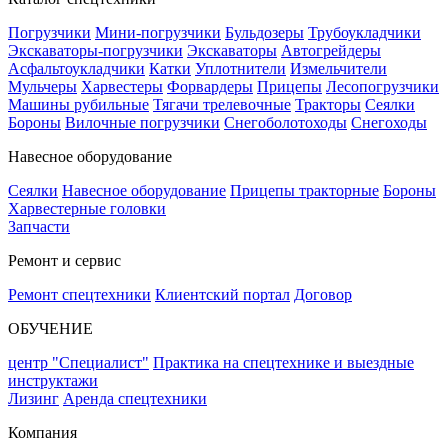
Погрузчики
Мини-погрузчики
Бульдозеры
Трубоукладчики
Экскаваторы-погрузчики
Экскаваторы
Автогрейдеры
Асфальтоукладчики
Катки
Уплотнители
Измельчители
Мульчеры
Харвестеры
Форвардеры
Прицепы
Лесопогрузчики
Машины рубильные
Тягачи трелевочные
Тракторы
Сеялки
Бороны
Вилочные погрузчики
Снегоболотоходы
Снегоходы
Навесное оборудование
Сеялки
Навесное оборудование
Прицепы тракторные
Бороны
Харвестерные головки
Запчасти
Ремонт и сервис
Ремонт спецтехники
Клиентский портал
Договор
ОБУЧЕНИЕ
центр "Специалист"
Практика на спецтехнике и выездные
инструктажи
Лизинг
Аренда спецтехники
Компания