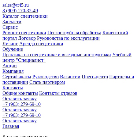
sales@tt45.ru
8 (909) 170-32-49
Каталог спецтехники
Запчасти
Сервис
Ремонт спецтехники
Пескоструйная обработка
Клиентский
портал
Договор
Руководства по эксплуатации
Лизинг
Аренда спецтехники
Обучение
Практика на спецтехнике и выездные инструктажи
Учебный
центр "Специалист"
Акции
Компания
Сертификаты
Руководство
Вакансии
Пресс-центр
Партнеры и
поставщики
Стать партнером
Контакты
Общие контакты
Контакты отделов
Оставить заявку
+7 (963) 279-69-10
Оставить заявку
+7 (963) 279-69-10
Оставить заявку
Главная
Каталог спецтехники