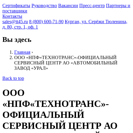
Сертификаты
Руководство
Вакансии
Пресс-центр
Партнеры и
поставщики
Контакты
sales@tt45.ru
8 (800) 600-71-90
Курган, ул. Серёжи Тюленина,
д. 80, стр. 1, оф. 1
Вы здесь
Главная
›
ООО «НПФ«ТЕХНОТРАНС»-ОФИЦИАЛЬНЫЙ
СЕРВИСНЫЙ ЦЕНТР АО «АВТОМОБИЛЬНЫЙ
ЗАВОД «УРАЛ»
Back to top
ООО
«НПФ«ТЕХНОТРАНС»-
ОФИЦИАЛЬНЫЙ
СЕРВИСНЫЙ ЦЕНТР АО