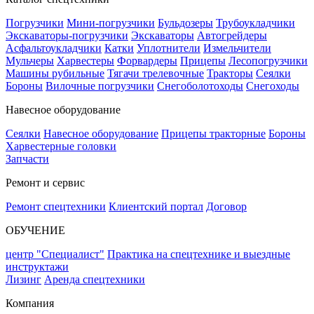
Погрузчики
Мини-погрузчики
Бульдозеры
Трубоукладчики
Экскаваторы-погрузчики
Экскаваторы
Автогрейдеры
Асфальтоукладчики
Катки
Уплотнители
Измельчители
Мульчеры
Харвестеры
Форвардеры
Прицепы
Лесопогрузчики
Машины рубильные
Тягачи трелевочные
Тракторы
Сеялки
Бороны
Вилочные погрузчики
Снегоболотоходы
Снегоходы
Навесное оборудование
Сеялки
Навесное оборудование
Прицепы тракторные
Бороны
Харвестерные головки
Запчасти
Ремонт и сервис
Ремонт спецтехники
Клиентский портал
Договор
ОБУЧЕНИЕ
центр "Специалист"
Практика на спецтехнике и выездные
инструктажи
Лизинг
Аренда спецтехники
Компания