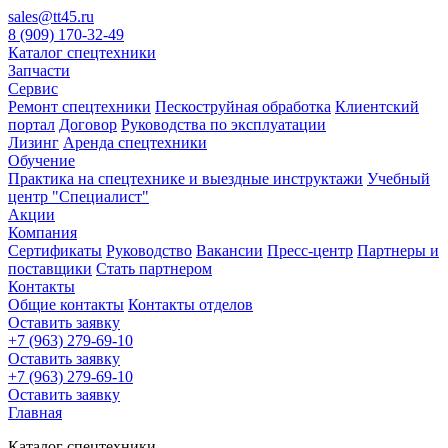
sales@tt45.ru
8 (909) 170-32-49
Каталог спецтехники
Запчасти
Сервис
Ремонт спецтехники
Пескоструйная обработка
Клиентский
портал
Договор
Руководства по эксплуатации
Лизинг
Аренда спецтехники
Обучение
Практика на спецтехнике и выездные инструктажи
Учебный
центр "Специалист"
Акции
Компания
Сертификаты
Руководство
Вакансии
Пресс-центр
Партнеры и
поставщики
Стать партнером
Контакты
Общие контакты
Контакты отделов
Оставить заявку
+7 (963) 279-69-10
Оставить заявку
+7 (963) 279-69-10
Оставить заявку
Главная
Каталог спецтехники