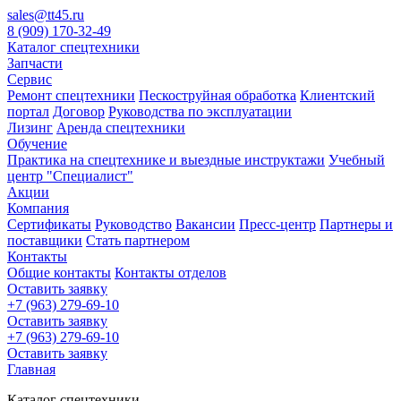
sales@tt45.ru
8 (909) 170-32-49
Каталог спецтехники
Запчасти
Сервис
Ремонт спецтехники
Пескоструйная обработка
Клиентский
портал
Договор
Руководства по эксплуатации
Лизинг
Аренда спецтехники
Обучение
Практика на спецтехнике и выездные инструктажи
Учебный
центр "Специалист"
Акции
Компания
Сертификаты
Руководство
Вакансии
Пресс-центр
Партнеры и
поставщики
Стать партнером
Контакты
Общие контакты
Контакты отделов
Оставить заявку
+7 (963) 279-69-10
Оставить заявку
+7 (963) 279-69-10
Оставить заявку
Главная
Каталог спецтехники