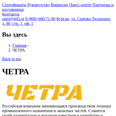
Сертификаты
Руководство
Вакансии
Пресс-центр
Партнеры и
поставщики
Контакты
sales@tt45.ru
8 (800) 600-71-90
Курган, ул. Серёжи Тюленина,
д. 80, стр. 1, оф. 1
Вы здесь
Главная
›
ЧЕТРА
Back to top
ЧЕТРА
Российская компания занимающаяся производством техники
промышленного назначения и запасных частей. Славится
своей надежностью и высоким качеством в разработке и