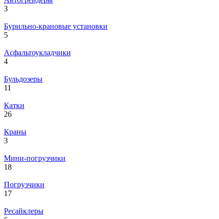
3
Бурильно-крановые установки
5
Асфальтоукладчики
4
Бульдозеры
11
Катки
26
Краны
3
Мини-погрузчики
18
Погрузчики
17
Ресайклеры