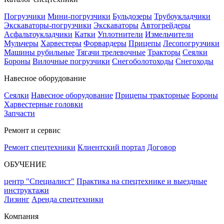
Погрузчики
Мини-погрузчики
Бульдозеры
Трубоукладчики
Экскаваторы-погрузчики
Экскаваторы
Автогрейдеры
Асфальтоукладчики
Катки
Уплотнители
Измельчители
Мульчеры
Харвестеры
Форвардеры
Прицепы
Лесопогрузчики
Машины рубильные
Тягачи трелевочные
Тракторы
Сеялки
Бороны
Вилочные погрузчики
Снегоболотоходы
Снегоходы
Навесное оборудование
Сеялки
Навесное оборудование
Прицепы тракторные
Бороны
Харвестерные головки
Запчасти
Ремонт и сервис
Ремонт спецтехники
Клиентский портал
Договор
ОБУЧЕНИЕ
центр "Специалист"
Практика на спецтехнике и выездные
инструктажи
Лизинг
Аренда спецтехники
Компания