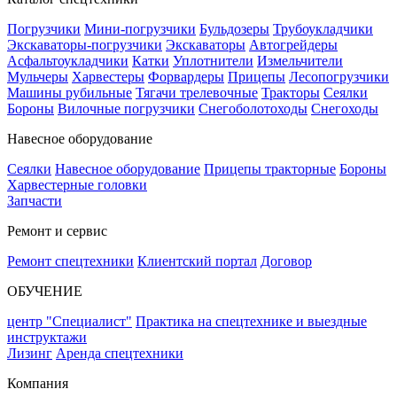
Погрузчики
Мини-погрузчики
Бульдозеры
Трубоукладчики
Экскаваторы-погрузчики
Экскаваторы
Автогрейдеры
Асфальтоукладчики
Катки
Уплотнители
Измельчители
Мульчеры
Харвестеры
Форвардеры
Прицепы
Лесопогрузчики
Машины рубильные
Тягачи трелевочные
Тракторы
Сеялки
Бороны
Вилочные погрузчики
Снегоболотоходы
Снегоходы
Навесное оборудование
Сеялки
Навесное оборудование
Прицепы тракторные
Бороны
Харвестерные головки
Запчасти
Ремонт и сервис
Ремонт спецтехники
Клиентский портал
Договор
ОБУЧЕНИЕ
центр "Специалист"
Практика на спецтехнике и выездные
инструктажи
Лизинг
Аренда спецтехники
Компания