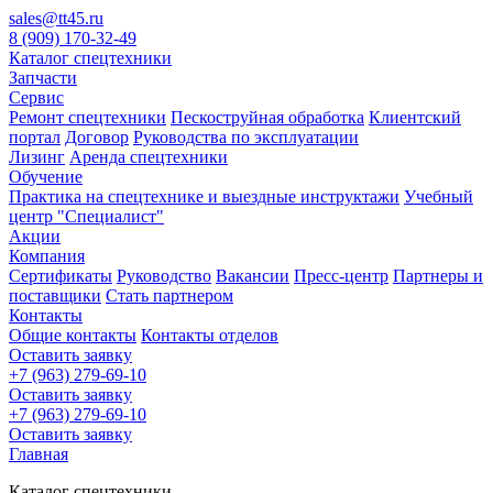
sales@tt45.ru
8 (909) 170-32-49
Каталог спецтехники
Запчасти
Сервис
Ремонт спецтехники
Пескоструйная обработка
Клиентский
портал
Договор
Руководства по эксплуатации
Лизинг
Аренда спецтехники
Обучение
Практика на спецтехнике и выездные инструктажи
Учебный
центр "Специалист"
Акции
Компания
Сертификаты
Руководство
Вакансии
Пресс-центр
Партнеры и
поставщики
Стать партнером
Контакты
Общие контакты
Контакты отделов
Оставить заявку
+7 (963) 279-69-10
Оставить заявку
+7 (963) 279-69-10
Оставить заявку
Главная
Каталог спецтехники