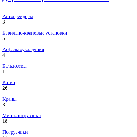
Автогрейдеры
3
Бурильно-крановые установки
5
Асфальтоукладчики
4
Бульдозеры
11
Катки
26
Краны
3
Мини-погрузчики
18
Погрузчики